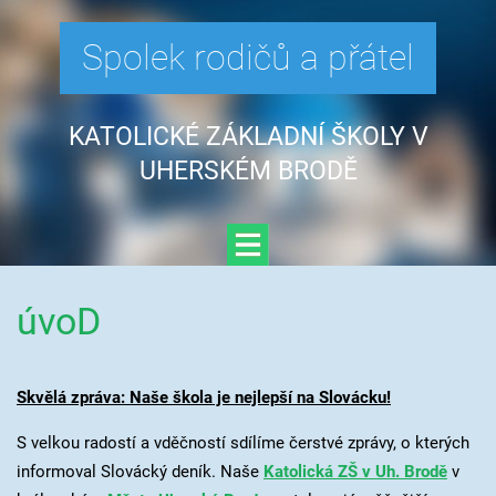
Spolek rodičů a přátel
KATOLICKÉ ZÁKLADNÍ ŠKOLY V
UHERSKÉM BRODĚ
úvoD
Skvělá zpráva: Naše škola je nejlepší na Slovácku!
S velkou radostí a vděčností sdílíme čerstvé zprávy, o kterých
informoval Slovácký deník. Naše
Katolická ZŠ v Uh. Brodě
v