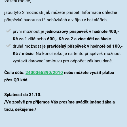
Vážení rodiče,
jsou tyto 2 možností jak můžete přispět. Informace ohledně
příspěvků budou na tř. schůzkách a v říjnu v bakalářích.
první možnost je
jednorázový příspěvek v hodnotě 400,-
Kč za 1 dítě
nebo
600,- Kč za 2 a více dětí na škole
druhá možnost je
pravidelný příspěvek v hodnotě od 100,-
Kč / měsíc
. Na konci roku je na tento příspěvek možnost
vystavit darovací smlouvu pro odpočet základu daně.
Číslo účtu:
2400365390/2010
nebo můžete využít platbu
přes QR kód.
Splatnost do 31.10.
/Ve zprávě pro příjemce Vás prosíme uvádět jméno žáka a
třídu, děkujeme./