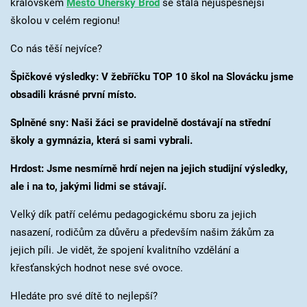
královském
Město Uherský Brod
se stala nejúspěšnější
školou v celém regionu!
Co nás těší nejvíce?
Špičkové výsledky: V žebříčku TOP 10 škol na Slovácku jsme
obsadili krásné první místo.
Splněné sny: Naši žáci se pravidelně dostávají na střední
školy a gymnázia, která si sami vybrali.
Hrdost: Jsme nesmírně hrdí nejen na jejich studijní výsledky,
ale i na to, jakými lidmi se stávají.
Velký dík patří celému pedagogickému sboru za jejich
nasazení, rodičům za důvěru a především našim žákům za
jejich píli. Je vidět, že spojení kvalitního vzdělání a
křesťanských hodnot nese své ovoce.
Hledáte pro své dítě to nejlepší?